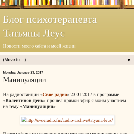
Блог психотерапевта
Татьяны Леус
Новости моего сайта и моей жизни
▼
Monday, January 23, 2017
Манипуляции
Свое радио
На радиостанции «
» 23.01.2017 в программе
Валентинов День
«
» прошел прямой эфир с моим участием
«Манипуляции»
на тему
В этом эфире мы говорим о том что такое манипуляции, как