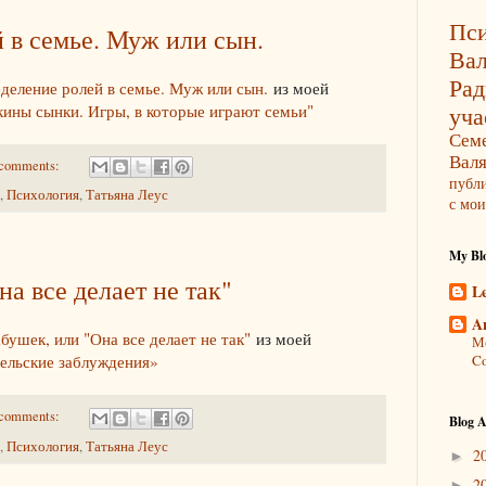
Пси
 в семье. Муж или сын.
Ва
Ра
деление ролей в семье. Муж или сын.
из моей
уча
ины сынки. Игры, в которые играют семьи"
Сем
Вал
comments:
публ
,
Психология
,
Татьяна Леус
с мои
My Blo
а все делает не так"
L
A
абушек, или "Она все делает не так"
из моей
Мо
ельские заблуждения»
Co
comments:
Blog A
,
Психология
,
Татьяна Леус
2
►
2
►