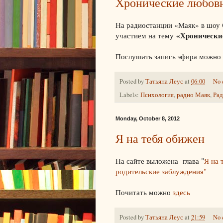
Хронические любов
На радиостанции «Маяк» в шоу
«Хронически
участием на тему
Послушать запись эфира можн
Posted by
Татьяна Леус
at
06:00
No 
Labels:
Психология
,
радио Маяк
,
Рад
Monday, October 8, 2012
Я на тебя обижен
На сайте выложена глава "
Я на 
родительские заблуждения"
Почитать можно
здесь
Posted by
Татьяна Леус
at
21:59
No 