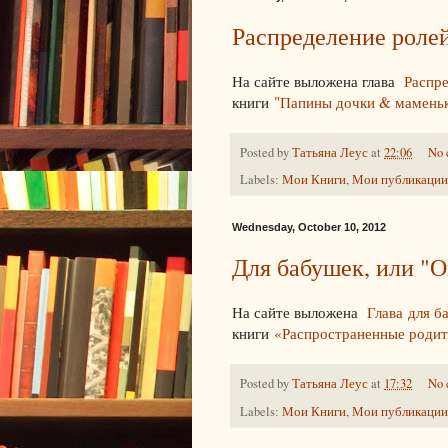
Распределение ролей
На сайте выложена глава
Распре
книги
"Папины дочки & маменьк
Posted by
Татьяна Леус
at
22:06
No 
Labels:
Мои Книги
,
Мои публикации
Wednesday, October 10, 2012
Для бабушек, или "Он
На сайте выложена
Глава для б
книги
«Распространенные родит
Posted by
Татьяна Леус
at
17:32
No 
Labels:
Мои Книги
,
Мои публикации