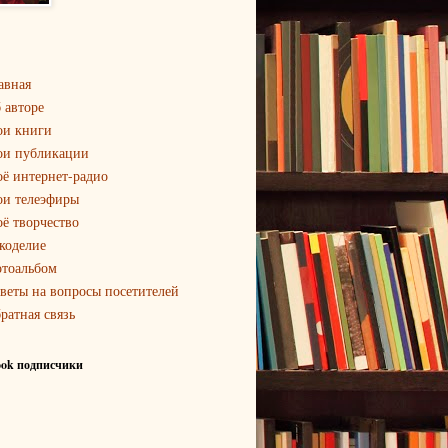
авная
 авторе
и книги
и публикации
ё интернет-радио
и телеэфиры
ё творчество
коделие
тоальбом
веты на вопросы посетителей
ратная связь
ook подписчики