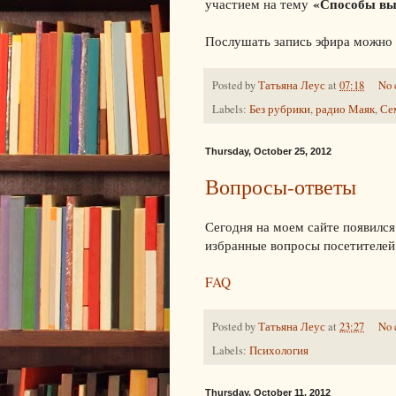
«Способы вы
участием на тему
Послушать запись эфира можн
Posted by
Татьяна Леус
at
07:18
No 
Labels:
Без рубрики
,
радио Маяк
,
Се
Thursday, October 25, 2012
Вопросы-ответы
Сегодня на моем сайте появился
избранные вопросы посетителей
FAQ
Posted by
Татьяна Леус
at
23:27
No 
Labels:
Психология
Thursday, October 11, 2012