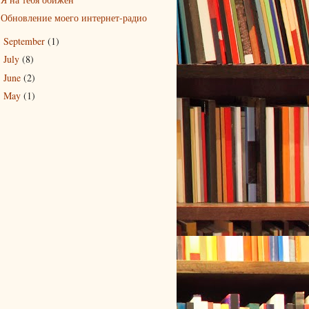
Обновление моего интернет-радио
September
(1)
►
July
(8)
►
June
(2)
►
May
(1)
►