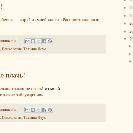
!
2
►
2
►
ебенок — вор?!
из моей книги
«Распространенные
2
►
2
►
2
▼
comments:
,
Психология
,
Татьяна Леус
е плачь!
елаю, только не плачь!
из моей
ельские заблуждения»
comments:
,
Психология
,
Татьяна Леус