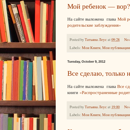
Мой ребенок — вор?
На сайте выложена глава
Мой р
родительские заблуждения»
Posted by
Татьяна Леус
at
09:28
No 
Labels:
Мои Книги
,
Мои публикации
Tuesday, October 9, 2012
Все сделаю, только н
На сайте выложена глава
Все сд
книги
«Распространенные родит
Posted by
Татьяна Леус
at
19:00
No 
Labels:
Мои Книги
,
Мои публикации