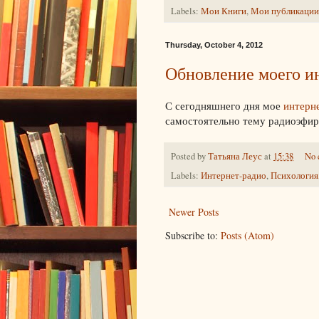
Labels:
Мои Книги
,
Мои публикации
Thursday, October 4, 2012
Обновление моего и
С сегодняшнего дня мое
интерн
самостоятельно тему радиоэфир
Posted by
Татьяна Леус
at
15:38
No 
Labels:
Интернет-радио
,
Психология
Newer Posts
Subscribe to:
Posts (Atom)