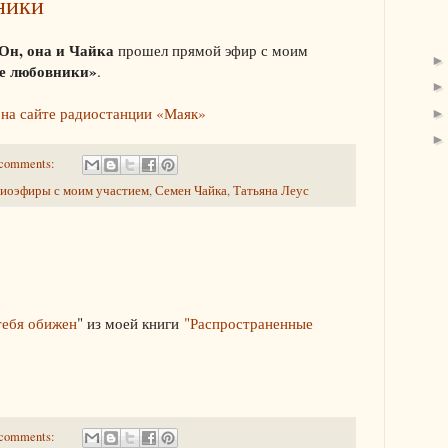
ники
Он, она и Чайка
прошел прямой эфир с моим
е любовники»
.
о
на сайте радиостанции «Маяк»
comments:
иоэфиры с моим участием
,
Семен Чайка
,
Татьяна Леус
тебя обижен
" из моей книги
"Распространенные
comments: