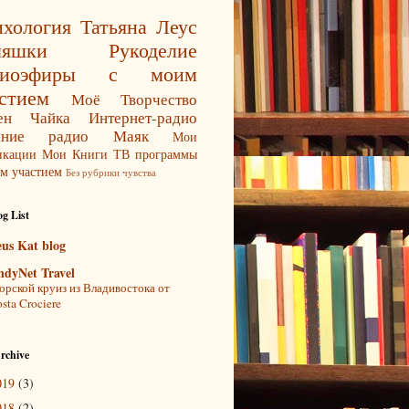
хология
Татьяна Леус
ляшки
Рукоделие
диоэфиры с моим
стием
Моё Творчество
ен Чайка
Интернет-радио
яние
радио Маяк
Мои
икации
Мои Книги
ТВ программы
м участием
Без рубрики
чувства
g List
eus Kat blog
ndyNet Travel
рской круиз из Владивостока от
sta Crociere
rchive
019
(3)
018
(2)