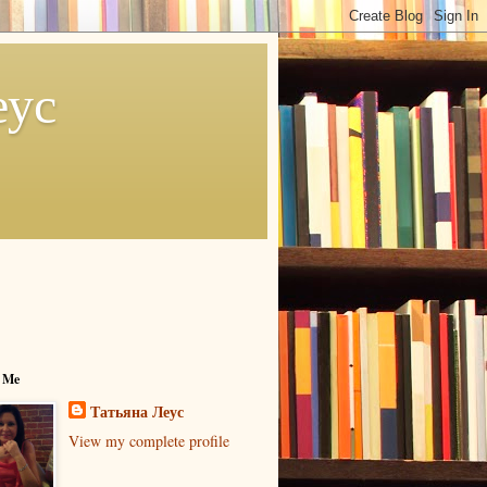
еус
 Me
Татьяна Леус
View my complete profile