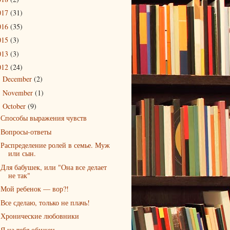
017
(31)
016
(35)
015
(3)
013
(3)
012
(24)
December
(2)
►
November
(1)
►
October
(9)
▼
Способы выражения чувств
Вопросы-ответы
Распределение ролей в семье. Муж
или сын.
Для бабушек, или "Она все делает
не так"
Мой ребенок — вор?!
Все сделаю, только не плачь!
Хронические любовники
Я на тебя обижен