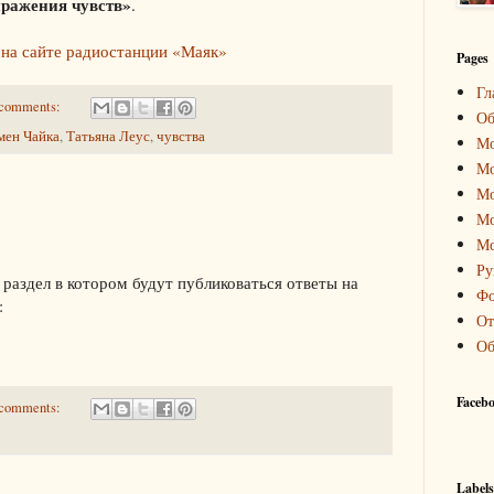
ражения чувств»
.
о
на сайте радиостанции «Маяк»
Pages
Гл
comments:
Об
мен Чайка
,
Татьяна Леус
,
чувства
Мо
Мо
Мо
Мо
Мо
Ру
 раздел в котором будут публиковаться ответы на
Фо
:
От
Об
Faceb
comments:
Labels