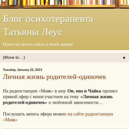
Блог психотерапевта
Татьяны Леус
Новости моего сайта и моей жизни
▼
Tuesday, January 22, 2013
Личная жизнь родителей-одиночек
Он, она и Чайка
На радиостанции «Маяк» в шоу
прошел
«Личная жизнь
прямой эфир с моим участием на тему
родителей-одиночек»
о любовной зависимости…
Послушать запись эфира можно
на сайте радиостанции
«Маяк»