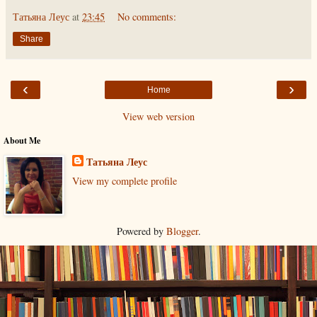
Татьяна Леус
at
23:45
No comments:
Share
‹
›
Home
View web version
About Me
Татьяна Леус
View my complete profile
Powered by
Blogger
.