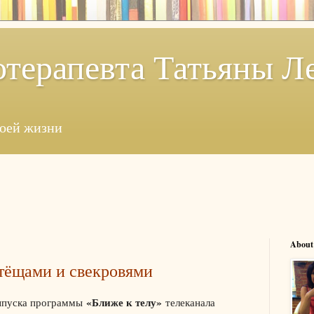
отерапевта Татьяны Л
моей жизни
About
тёщами и свекровями
«Ближе к телу»
выпуска программы
телеканала