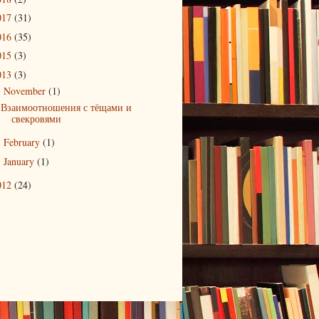
017
(31)
016
(35)
015
(3)
013
(3)
November
(1)
▼
Взаимоотношения с тёщами и
свекровями
February
(1)
►
January
(1)
►
012
(24)