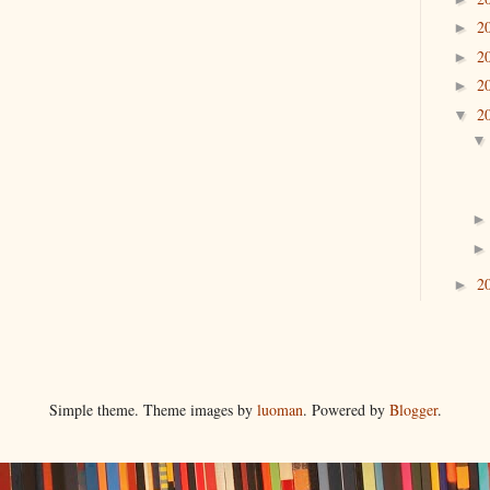
2
►
2
►
2
►
2
▼
2
►
Simple theme. Theme images by
luoman
. Powered by
Blogger
.