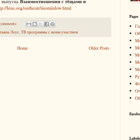
Взаимоотношения с тёщами и
а выпуска
tp://leus.org/ontheair/mominlow.html
Pages
comments:
Гл
тьяна Леус
,
ТВ программы с моим участием
Об
Мо
Мо
Home
Older Posts
Мо
Мо
Мо
Ру
Фо
От
Об
Faceb
Labels