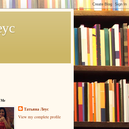
еус
 Me
Татьяна Леус
View my complete profile