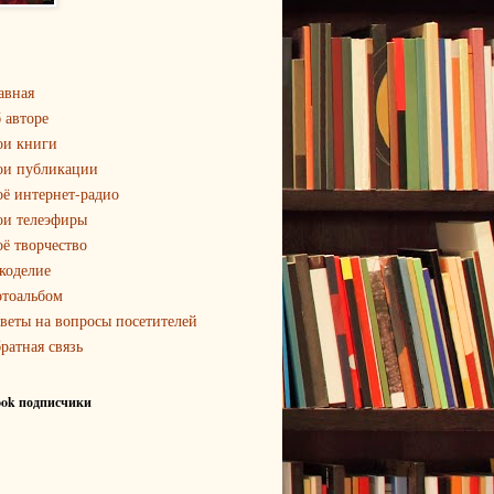
авная
 авторе
и книги
и публикации
ё интернет-радио
и телеэфиры
ё творчество
коделие
тоальбом
веты на вопросы посетителей
ратная связь
ook подписчики