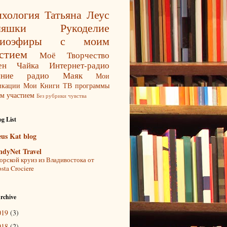
хология
Татьяна Леус
ляшки
Рукоделие
диоэфиры с моим
стием
Моё Творчество
ен Чайка
Интернет-радио
яние
радио Маяк
Мои
икации
Мои Книги
ТВ программы
м участием
Без рубрики
чувства
g List
eus Kat blog
ndyNet Travel
рской круиз из Владивостока от
sta Crociere
rchive
019
(3)
018
(2)