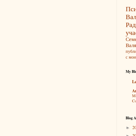
Пси
Ва
Ра
уча
Сем
Вал
публ
с мои
My Blo
L
A
Мо
Co
Blog A
2
►
2
►