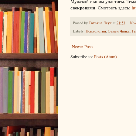
Мужской с моим участием. Тем
свекровями
. Смотреть здесь:
ht
Posted by
Татьяна Леус
at
21:53
No 
Labels:
Психология
,
Семен Чайка
,
Та
Newer Posts
Subscribe to:
Posts (Atom)