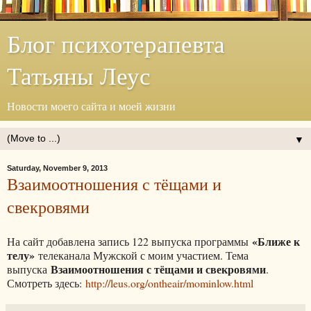
Блог психотерапевта
Татьяны Леус
Новости моего сайта и моей жизни
▼
Saturday, November 9, 2013
Взаимоотношения с тёщами и
свекровями
«Ближе к
На сайт добавлена запись 122 выпуска программы
телу»
телеканала Мужской с моим участием. Тема
Взаимоотношения с тёщами и свекровями
выпуска
.
Смотреть здесь:
http://leus.org/ontheair/mominlow.html