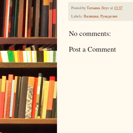
Posted by
Татьяна Леус
at
13:37
Labels:
Валяшки
,
Рукоделие
No comments:
Post a Comment