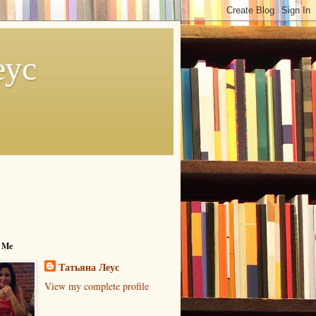
еус
 Me
Татьяна Леус
View my complete profile