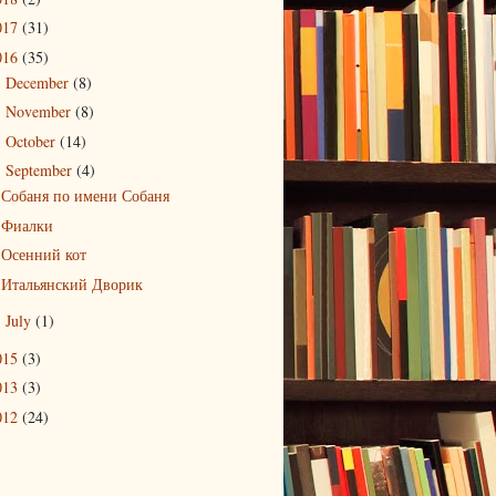
017
(31)
016
(35)
December
(8)
►
November
(8)
►
October
(14)
►
September
(4)
▼
Собаня по имени Собаня
Фиалки
Осенний кот
Итальянский Дворик
July
(1)
►
015
(3)
013
(3)
012
(24)