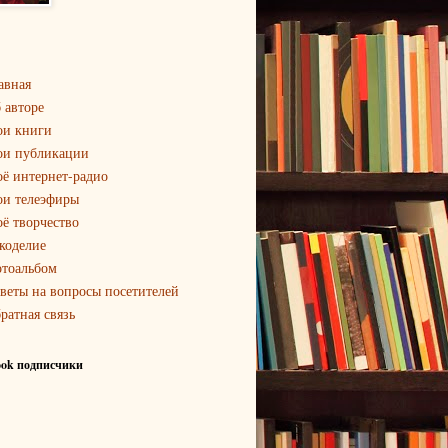
авная
 авторе
и книги
и публикации
ё интернет-радио
и телеэфиры
ё творчество
коделие
тоальбом
веты на вопросы посетителей
ратная связь
ook подписчики