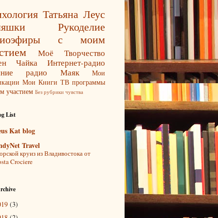
хология
Татьяна Леус
ляшки
Рукоделие
диоэфиры с моим
стием
Моё Творчество
ен Чайка
Интернет-радио
яние
радио Маяк
Мои
икации
Мои Книги
ТВ программы
м участием
Без рубрики
чувства
g List
eus Kat blog
ndyNet Travel
рской круиз из Владивостока от
sta Crociere
rchive
019
(3)
018
(2)