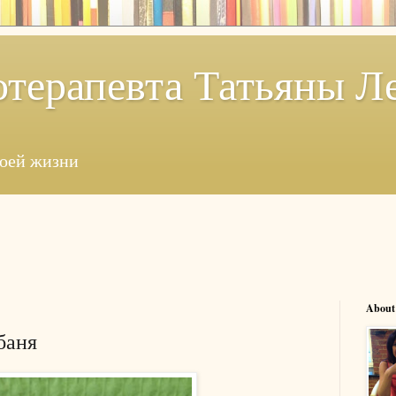
отерапевта Татьяны Л
моей жизни
About
баня