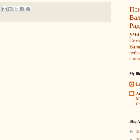
Пси
Ва
Ра
уча
Сем
Вал
публ
с мои
My Blo
L
A
Мо
Co
Blog A
2
►
2
►