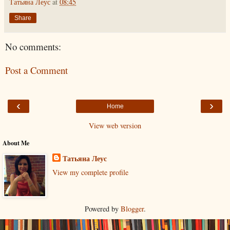
Татьяна Леус
at
08:45
Share
No comments:
Post a Comment
‹
›
Home
View web version
About Me
Татьяна Леус
View my complete profile
Powered by
Blogger
.