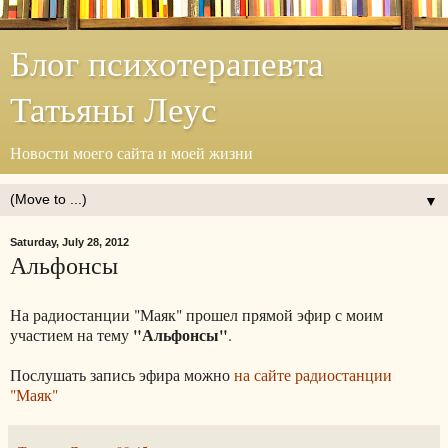
Блог психотерапевта
Татьяны Леус
Новости моего сайта и моей жизни
▼
Saturday, July 28, 2012
Альфонсы
На радиостанции "Маяк" прошел прямой эфир с моим
"Альфонсы"
участием на тему
.
Послушать запись эфира можно
на сайте радиостанции
"Маяк"