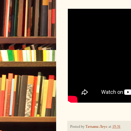
Posted by
Татьяна Леус
at
15:31