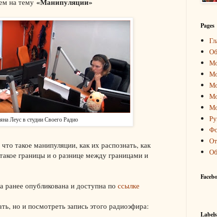
«Манипуляции»
ием на тему
Pages
Гл
Об
Мо
Мо
Мо
Мо
Мо
Ру
яна Леус в студии Своего Радио
Фо
От
что такое манипуляции, как их распознать, как
Об
 такое границы и о разнице между границами и
Faceb
а ранее опубликована и доступна по
ссылке
ть, но и посмотреть запись этого радиоэфира:
Labels