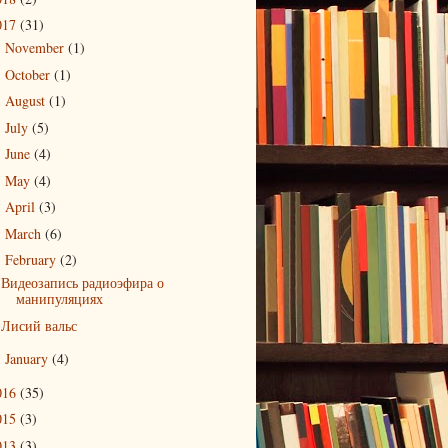
017
(31)
November
(1)
►
October
(1)
►
August
(1)
►
July
(5)
►
June
(4)
►
May
(4)
►
April
(3)
►
March
(6)
►
February
(2)
▼
Видеозапись радиоэфира о
манипуляциях
Лисий вальс
January
(4)
►
016
(35)
015
(3)
013
(3)