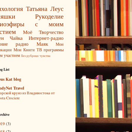
хология
Татьяна Леус
ляшки
Рукоделие
диоэфиры с моим
стием
Моё Творчество
ен Чайка
Интернет-радио
яние
радио Маяк
Мои
икации
Мои Книги
ТВ программы
м участием
Без рубрики
чувства
g List
eus Kat blog
ndyNet Travel
рской круиз из Владивостока от
sta Crociere
rchive
019
(3)
018
(2)