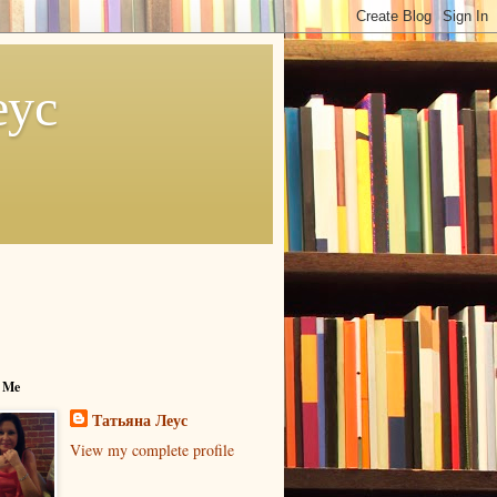
еус
 Me
Татьяна Леус
View my complete profile