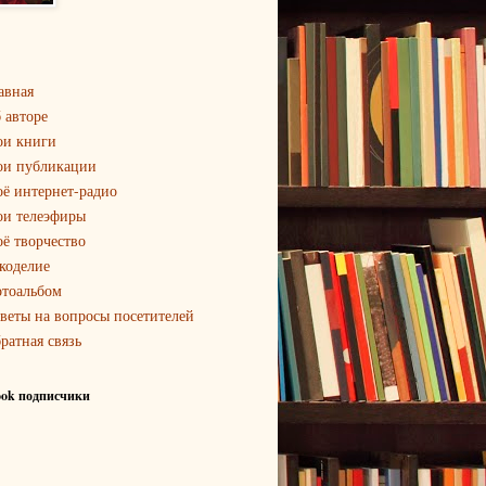
авная
 авторе
и книги
и публикации
ё интернет-радио
и телеэфиры
ё творчество
коделие
тоальбом
веты на вопросы посетителей
ратная связь
ook подписчики