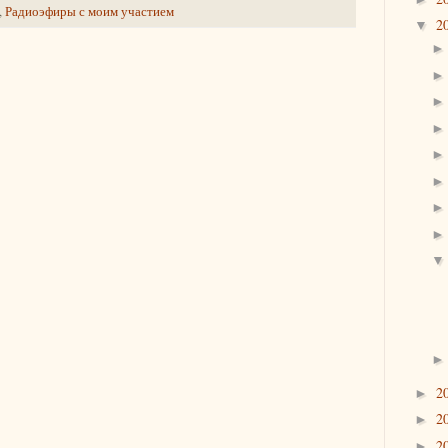
,
Радиоэфиры с моим участием
2
▼
2
►
2
►
2
►