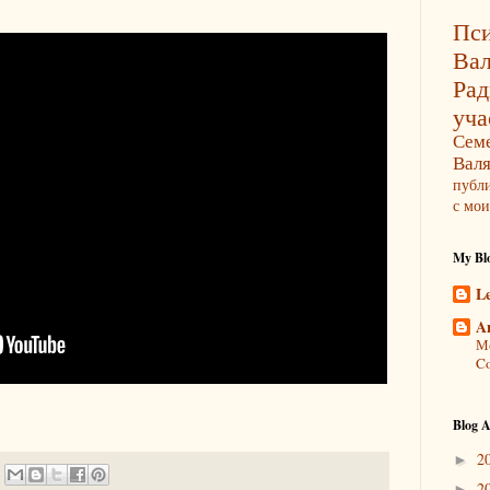
Пси
Ва
Ра
уча
Сем
Вал
публ
с мои
My Blo
L
A
Мо
Co
Blog A
2
►
2
►