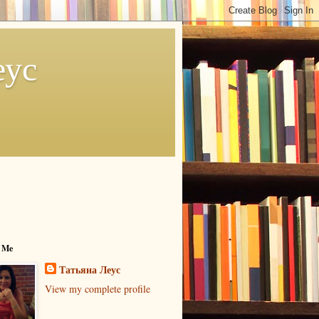
еус
 Me
Татьяна Леус
View my complete profile