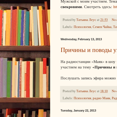
Мужской с моим участием. Тем
свекровями
. Смотреть здесь:
ht
Posted by
Татьяна Леус
at
21:53
No 
Labels:
Психология
,
Семен Чайка
,
Та
Wednesday, February 13, 2013
Причины и поводы у
На радиостанции «Маяк» в шоу
«Причины и 
участием на тему
Послушать запись эфира можн
Posted by
Татьяна Леус
at
18:10
No 
Labels:
Психология
,
радио Маяк
,
Рад
Tuesday, January 22, 2013