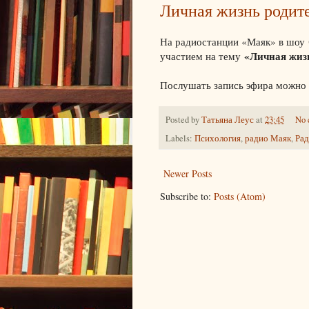
Личная жизнь родит
На радиостанции «Маяк» в шоу
«Личная жиз
участием на тему
Послушать запись эфира можн
Posted by
Татьяна Леус
at
23:45
No 
Labels:
Психология
,
радио Маяк
,
Рад
Newer Posts
Subscribe to:
Posts (Atom)