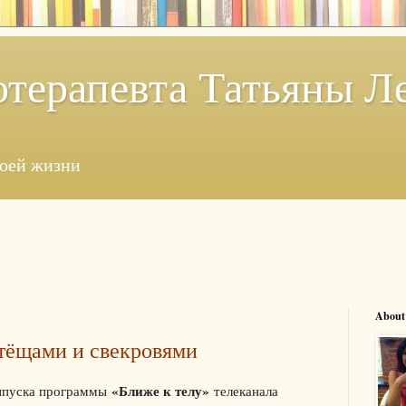
отерапевта Татьяны Л
моей жизни
About
тёщами и свекровями
«Ближе к телу»
выпуска программы
телеканала