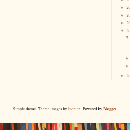
2
►
2
►
2
►
2
▼
2
►
Simple theme. Theme images by
luoman
. Powered by
Blogger
.