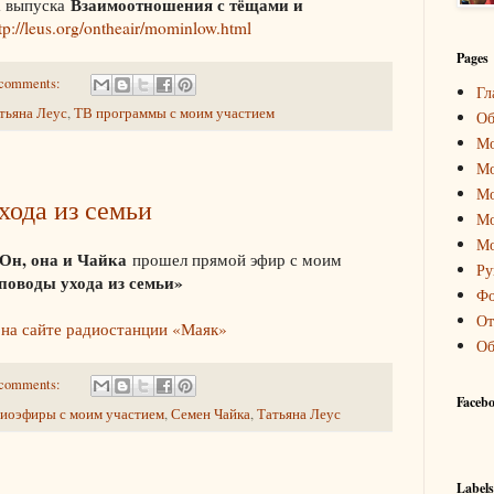
Взаимоотношения с тёщами и
а выпуска
tp://leus.org/ontheair/mominlow.html
Pages
comments:
Гл
тьяна Леус
,
ТВ программы с моим участием
Об
Мо
Мо
Мо
хода из семьи
Мо
Мо
Он, она и Чайка
прошел прямой эфир с моим
Ру
поводы ухода из семьи»
Фо
От
о
на сайте радиостанции «Маяк»
Об
comments:
Faceb
иоэфиры с моим участием
,
Семен Чайка
,
Татьяна Леус
Labels