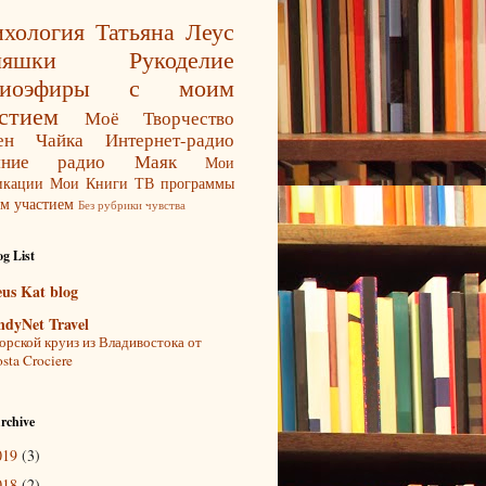
хология
Татьяна Леус
ляшки
Рукоделие
диоэфиры с моим
стием
Моё Творчество
ен Чайка
Интернет-радио
яние
радио Маяк
Мои
икации
Мои Книги
ТВ программы
м участием
Без рубрики
чувства
g List
eus Kat blog
ndyNet Travel
рской круиз из Владивостока от
sta Crociere
rchive
019
(3)
018
(2)