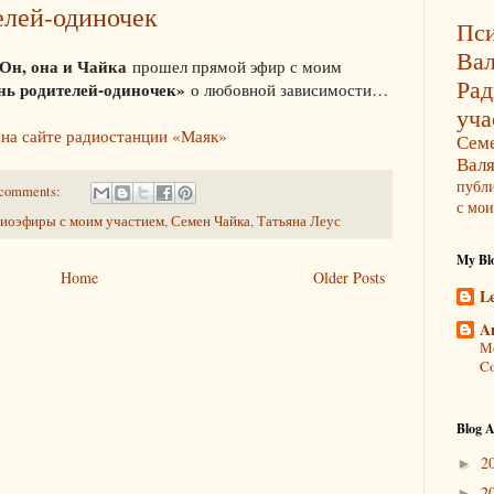
елей-одиночек
Пси
Ва
Он, она и Чайка
прошел прямой эфир с моим
Ра
нь родителей-одиночек»
о любовной зависимости…
уча
о
на сайте радиостанции «Маяк»
Сем
Вал
публ
comments:
с мои
иоэфиры с моим участием
,
Семен Чайка
,
Татьяна Леус
My Blo
Home
Older Posts
L
A
Мо
Co
Blog A
2
►
2
►