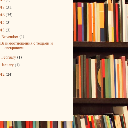
017
(31)
016
(35)
015
(3)
013
(3)
November
(1)
▼
Взаимоотношения с тёщами и
свекровями
February
(1)
►
January
(1)
►
012
(24)