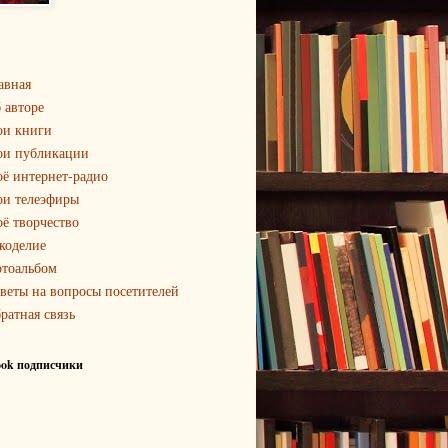
авная
 авторе
и книги
и публикации
ё интернет-радио
и телеэфиры
ё творчество
коделие
тоальбом
веты на вопросы посетителей
ратная связь
ook подписчики