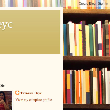
еус
 Me
Татьяна Леус
View my complete profile