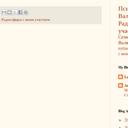
Пси
Ва
,
Радиоэфиры с моим участием
Ра
уча
Сем
Вал
публ
с мои
My Blo
L
A
Мо
Co
Blog A
2
►
2
►