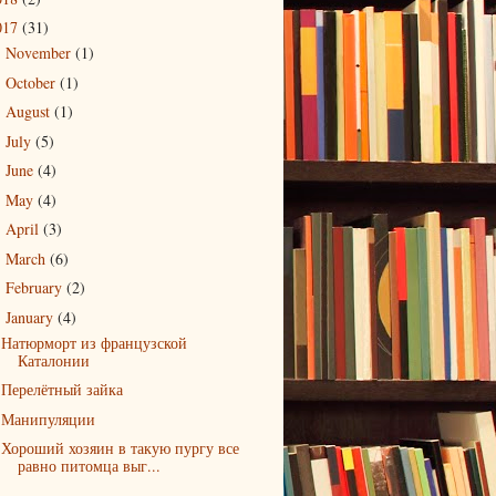
017
(31)
November
(1)
►
October
(1)
►
August
(1)
►
July
(5)
►
June
(4)
►
May
(4)
►
April
(3)
►
March
(6)
►
February
(2)
►
January
(4)
▼
Натюрморт из французской
Каталонии
Перелётный зайка
Манипуляции
Хороший хозяин в такую пургу все
равно питомца выг...