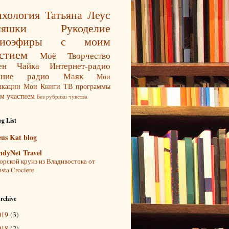
хология
Татьяна Леус
ляшки
Рукоделие
диоэфиры с моим
стием
Моё Творчество
ен Чайка
Интернет-радио
яние
радио Маяк
Мои
икации
Мои Книги
ТВ программы
м участием
Без рубрики
чувства
g List
eus Kat blog
ndyNet Travel
рской круиз из Владивостока от
sta Crociere
rchive
019
(3)
018
(2)