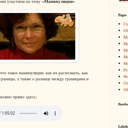
«Манипуляции»
оим участием на тему
Pages
Гл
Об
Мо
Мо
Мо
Мо
Мо
Ру
что такое манипуляции, как их распознать, как
Фо
 границы, а также о разнице между границами и
От
Об
можно прямо здесь:
Faceb
Labels