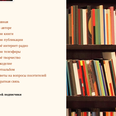
авная
 авторе
и книги
и публикации
ё интернет-радио
и телеэфиры
ё творчество
коделие
тоальбом
веты на вопросы посетителей
ратная связь
ook подписчики