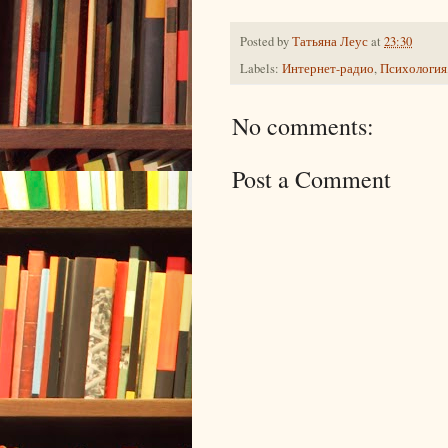
Posted by
Татьяна Леус
at
23:30
Labels:
Интернет-радио
,
Психология
No comments:
Post a Comment