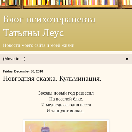
Блог психотерапевта
Татьяны Леус
Новости моего сайта и моей жизни
▼
Friday, December 30, 2016
Новгодняя сказка. Кульминация.
Звезды новый год развесил
На веселой ёлке.
И медведь сегодня весел
И танцуют волки...