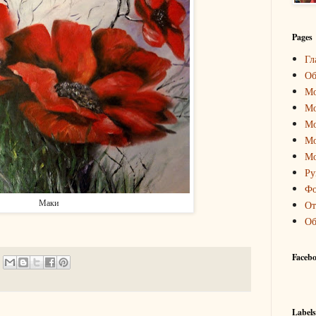
Pages
Гл
Об
Мо
Мо
Мо
Мо
Мо
Ру
Фо
Маки
От
Об
Faceb
Labels