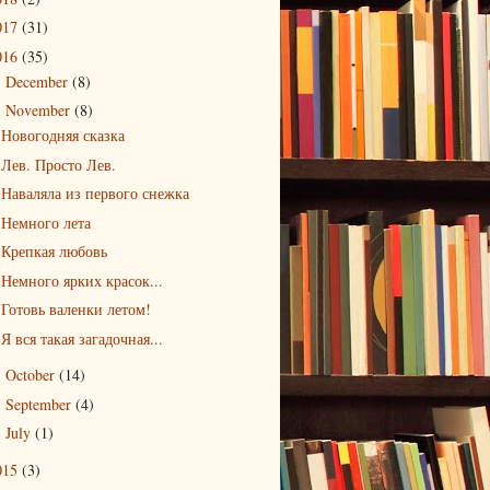
017
(31)
016
(35)
December
(8)
►
November
(8)
▼
Новогодняя сказка
Лев. Просто Лев.
Наваляла из первого снежка
Немного лета
Крепкая любовь
Немного ярких красок...
Готовь валенки летом!
Я вся такая загадочная...
October
(14)
►
September
(4)
►
July
(1)
►
015
(3)