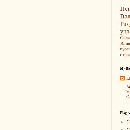
Пси
Ва
Ра
уча
Сем
Вал
публ
с мои
My Blo
L
A
Мо
Co
Blog A
2
►
2
►