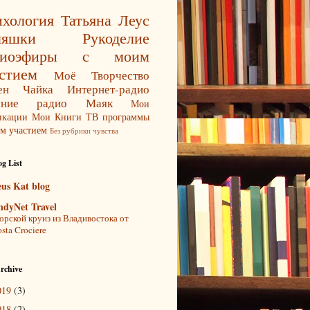
хология
Татьяна Леус
ляшки
Рукоделие
диоэфиры с моим
стием
Моё Творчество
ен Чайка
Интернет-радио
яние
радио Маяк
Мои
икации
Мои Книги
ТВ программы
м участием
Без рубрики
чувства
g List
eus Kat blog
ndyNet Travel
рской круиз из Владивостока от
sta Crociere
rchive
019
(3)
018
(2)