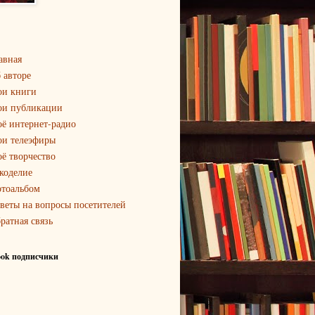
авная
 авторе
и книги
и публикации
ё интернет-радио
и телеэфиры
ё творчество
коделие
тоальбом
веты на вопросы посетителей
ратная связь
ook подписчики