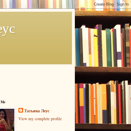
еус
 Me
Татьяна Леус
View my complete profile