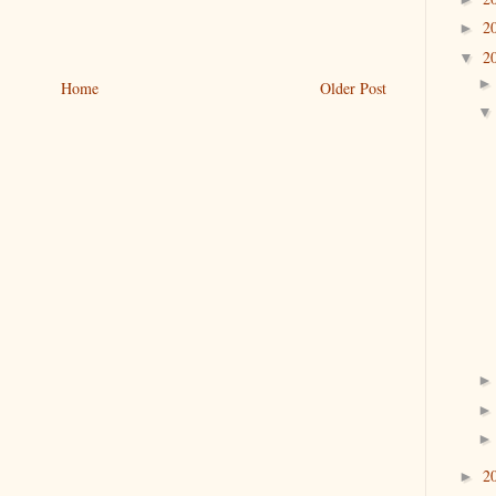
2
►
2
▼
Home
Older Post
2
►