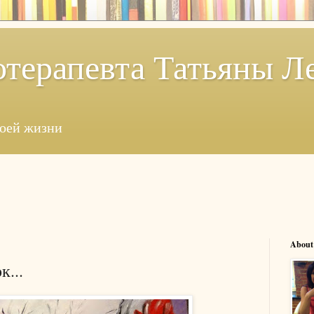
отерапевта Татьяны Л
моей жизни
About
к...