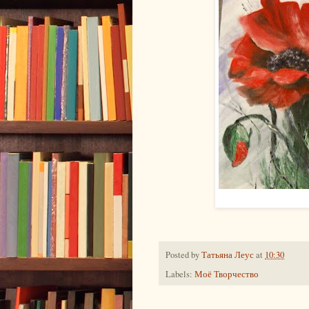
Posted by
Татьяна Леус
at
10:30
Labels:
Моё Творчество