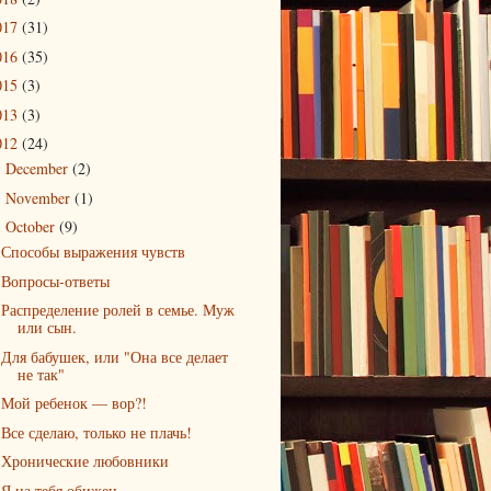
017
(31)
016
(35)
015
(3)
013
(3)
012
(24)
December
(2)
►
November
(1)
►
October
(9)
▼
Способы выражения чувств
Вопросы-ответы
Распределение ролей в семье. Муж
или сын.
Для бабушек, или "Она все делает
не так"
Мой ребенок — вор?!
Все сделаю, только не плачь!
Хронические любовники
Я на тебя обижен