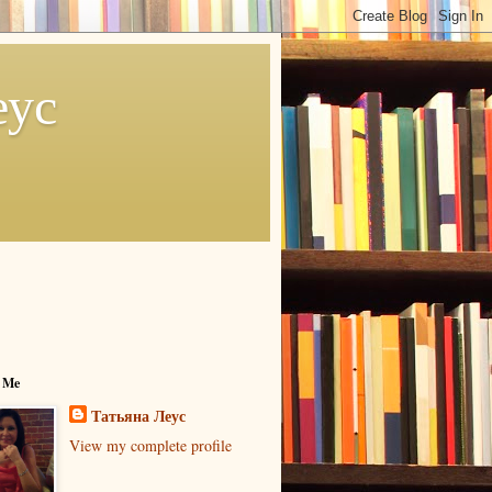
еус
 Me
Татьяна Леус
View my complete profile