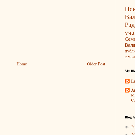
Пси
Ва
Ра
уча
Сем
Вал
публ
с мои
Home
Older Post
My Blo
L
A
Мо
Co
Blog A
2
►
2
►