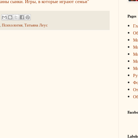
ины сынки. Игры, в которые играют семьи"
Pages
,
Психология
,
Татьяна Леус
Гл
Об
Мо
Мо
Мо
Мо
Мо
Ру
Фо
От
Об
Faceb
Labels