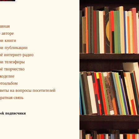
авная
 авторе
и книги
и публикации
ё интернет-радио
и телеэфиры
ё творчество
коделие
тоальбом
веты на вопросы посетителей
ратная связь
ook подписчики