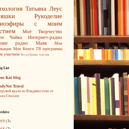
хология
Татьяна Леус
ляшки
Рукоделие
диоэфиры с моим
стием
Моё Творчество
ен Чайка
Интернет-радио
яние
радио Маяк
Мои
икации
Мои Книги
ТВ программы
м участием
Без рубрики
чувства
g List
eus Kat blog
ndyNet Travel
рской круиз из Владивостока от
sta Crociere
rchive
019
(3)
018
(2)